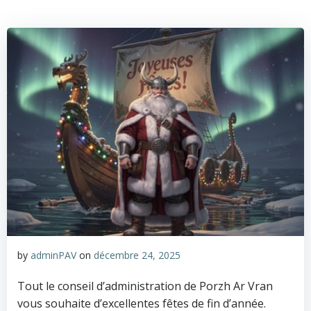
Aller
au
contenu
by
adminPAV
on
décembre 24, 2025
Tout le conseil d’administration de Porzh Ar Vran
vous souhaite d’excellentes fêtes de fin d’année.