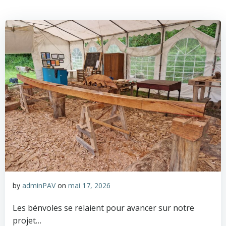
Aller
au
contenu
by
adminPAV
on
mai 17, 2026
Les bénvoles se relaient pour avancer sur notre
projet…